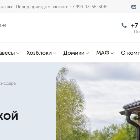
закрыт. Перед приездом звоните +7 993 03-55-306!
+7
ене
Пн
авесы
Хозблоки
Домики
МАФ
О ком
аснодаре
кой