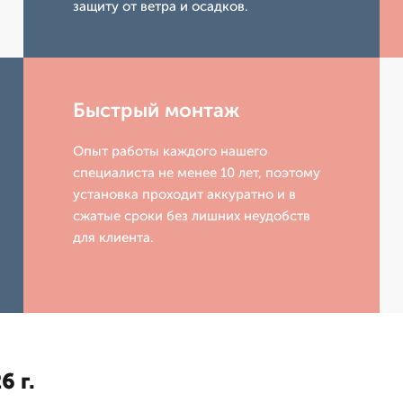
защиту от ветра и осадков.
Быстрый монтаж
Опыт работы каждого нашего
специалиста не менее 10 лет, поэтому
установка проходит аккуратно и в
сжатые сроки без лишних неудобств
для клиента.
6 г.