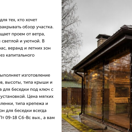
ля тех, кто хочет
закрывать обзор участка.
щает проем от ветра,
 светлой и уютной. В
ас, веранд и летних зон
без капитального
выполняет изготовление
в, высоты, типа крыши и
а для беседки под ключ с
 установкой. Цена мягких
пленки, типа крепежа и
он для беседки всегда
 09-18 Сб-Вс вых., а вам