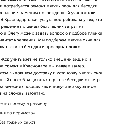
и потребуется ремонт мягких окон для беседки,
репление, заменим поврежденный участок или
В Краснодар такая услуга востребована у тех, кто
 решение по ценам без лишних затрат на
ю и Олегу можно задать вопрос о подборе пленки,
риантах крепления. Мы подберем мягкие окна для,
вать стилю беседки и прослужат долго.
сд учитывает не только внешний вид, но и
на объект в Краснодаре мы делаем замер,
атем выполняем доставку и установку мягких окон
жный способ защитить открытые беседки от ветра
на вечерних посиделках и получить аккуратное
т на сложный монтаж.
е по проему и размеру
ция по периметру
без грязных работ