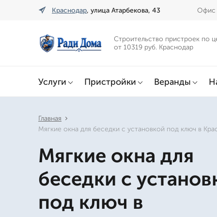
Краснодар
, улица Атарбекова, 43
Офис 
Строительство пристроек по ц
от 10319 руб. Краснодар
Услуги
Пристройки
Веранды
Н
Главная
Мягкие окна для беседки с установкой под ключ в Кр
Мягкие окна для
беседки с установ
под ключ в