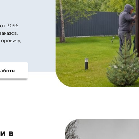
 от 3096
заказов.
торовичу,
работы
и в