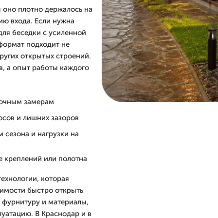
 оно плотно держалось на
ию входа. Если нужна
 для беседки с усиленной
формат подходит не
других открытых строений.
в, а опыт работы каждого
 точным замерам
осов и лишних зазоров
м сезона и нагрузки на
е креплений или полотна
технологии, которая
димости быстро открыть
 фурнитуру и материалы,
уатацию. В Краснодар и в